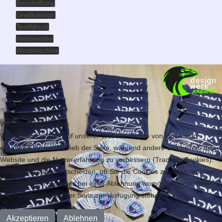
Beschriftung
Grafikdesign
Textildruck
Werbemittel
Werbetechnik
Wir benutzen Cookies
Wir nutzen Cookies auf unserer Website. Einige von ihnen sind
essenziell für den Betrieb der Seite, während andere uns helfen, diese
Website und die Nutzererfahrung zu verbessern (Tracking Cookies).
Sie können selbst entscheiden, ob Sie die Cookies zulassen möchten.
Bitte beachten Sie, dass bei einer Ablehnung womöglich nicht mehr
alle Funktionalitäten der Seite zur Verfügung stehen.
Akzeptieren
Ablehnen